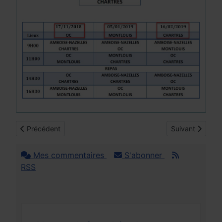
Article précédent : 3 Bandes D3, D4 et D5 : Résultats 2017/2
Article suivant
Précédent
Suivant
Mes commentaires
S'abonner
RSS