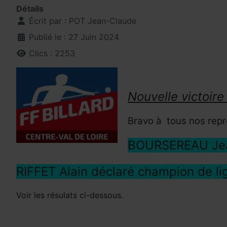
Détails
Écrit par :
POT Jean-Claude
Publié le : 27 Juin 2024
Clics : 2253
Nouvelle victoi
Bravo à tous nos repré
BOURSEREAU Jean
RIFFET Alain déclaré champion de li
Voir les résulats ci-dessous.