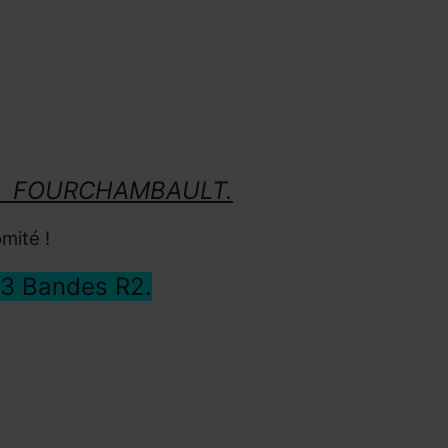
IC à FOURCHAMBAULT.
mité !
 3 Bandes R2.