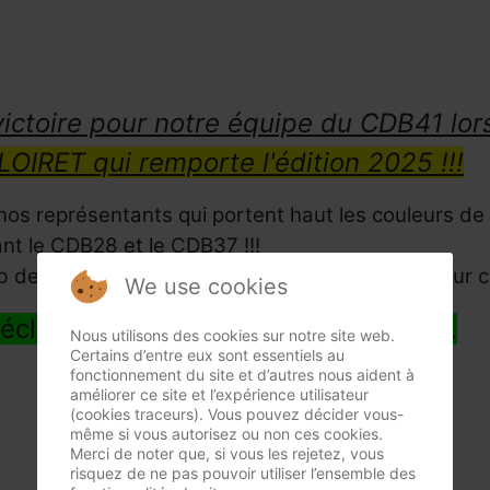
victoire pour notre équipe du CDB41 l
 LOIRET qui remporte l'édition 2025 !!!
s représentants qui portent haut les couleurs de 
nt le CDB28 et le CDB37 !!!
b de MONTARGIS, aux bénévoles et arbitres pour cet
We use cookies
éclaré champion de Ligue Bande R2.
Nous utilisons des cookies sur notre site web.
Certains d’entre eux sont essentiels au
fonctionnement du site et d’autres nous aident à
améliorer ce site et l’expérience utilisateur
(cookies traceurs). Vous pouvez décider vous-
même si vous autorisez ou non ces cookies.
Merci de noter que, si vous les rejetez, vous
risquez de ne pas pouvoir utiliser l’ensemble des