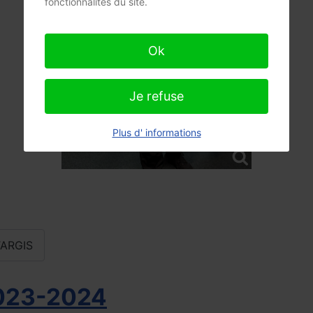
fonctionnalités du site.
Ok
Je refuse
Plus d' informations
TARGIS
2023-2024