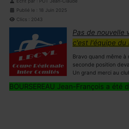
Écrit par :
POT Jean-Claude
Publié le : 18 Juin 2025
Clics : 2043
Pas de nouvelle 
c'est l'équipe du
Bravo quand même à no
seconde position deva
Un grand merci au clu
BOURSEREAU Jean-François a été d