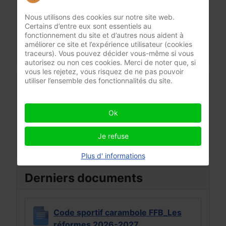
Nous utilisons des cookies sur notre site web.
Mot de passe perdu ?
Certains d’entre eux sont essentiels au
Identifiant perdu ?
fonctionnement du site et d’autres nous aident à
Créer un compte
améliorer ce site et l’expérience utilisateur (cookies
traceurs). Vous pouvez décider vous-même si vous
autorisez ou non ces cookies. Merci de noter que, si
vous les rejetez, vous risquez de ne pas pouvoir
utiliser l’ensemble des fonctionnalités du site.
Suivez-nous sur :
Ok
Je refuse
Plus d' informations
Derniers documents
Code sportif carambole FFB_Les
réformes 2026-2027