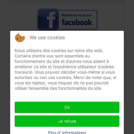
We use cookies
Nous utilisons des cookies sur notre site web.
Derniers documents
Certains d’entre eux sont essentiels au
fonctionnement du site et d’autres nous aident à
améliorer ce site et l’expérience utilisateur (cookies
traceurs). Vous pouvez décider vous-même si vous
Code sportif carambole FFB_Les
autorisez ou non ces cookies. Merci de noter que, si
réformes 2026-2027
vous les rejetez, vous risquez de ne pas pouvoir
utiliser l’ensemble des fonctionnalités du site.
Jul.26
8
Ok
Engagement en compétition
individuelle (pdf)
Je refuse
Jul.26
28
Plus d' informations