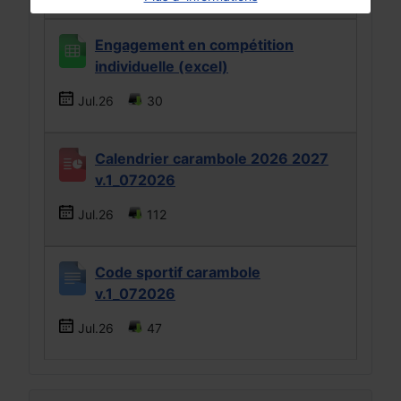
Engagement en compétition
individuelle (excel)
Jul.26
30
Calendrier carambole 2026 2027
v.1_072026
Jul.26
112
Code sportif carambole
v.1_072026
Jul.26
47