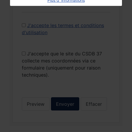
Plus d' informations
J'accepte les termes et conditions
d'utilisation
J'accepte que le site du CSDB 37
collecte mes coordonnées via ce
formulaire (uniquement pour raison
techniques).
Preview
Envoyer
Effacer