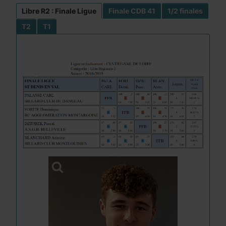
Libre R2 : Finale Ligue
Finale CDB 41
1/2 finales
T2
T1