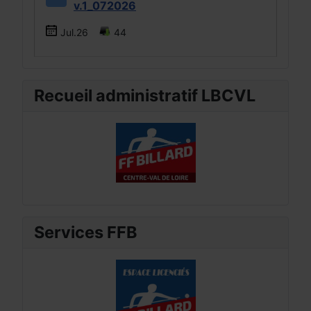
v.1_072026
Jul.26
44
Recueil administratif LBCVL
Services FFB