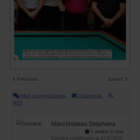
Article précédent : Libre R3 : Résultats 2018/2019
Article suivant 
Précédent
Suivant
Mes commentaires
S'abonner
RSS
Marchisseau Stéphane
7 années 6 mois
Dernière modification le 31.01.2019