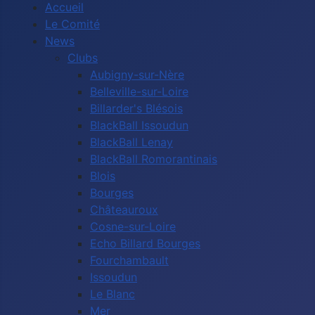
Accueil
Le Comité
News
Clubs
Aubigny-sur-Nère
Belleville-sur-Loire
Billarder's Blésois
BlackBall Issoudun
BlackBall Lenay
BlackBall Romorantinais
Blois
Bourges
Châteauroux
Cosne-sur-Loire
Echo Billard Bourges
Fourchambault
Issoudun
Le Blanc
Mer