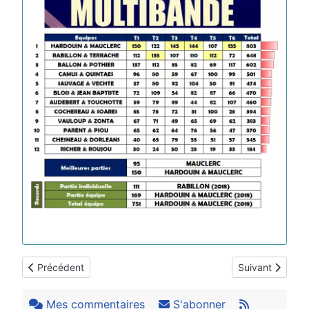
Article précédent : AB Blois : Tournoi d'été 2019
Article suivant 
Précédent
Suivant
Mes commentaires
S'abonner