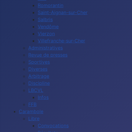
Romorantin
Saint-Aignan-sur-Cher
Salbris
Vendôme
Vierzon
Villefranche-sur-Cher
Administratives
Revue de presses
Sportives
Diverses
Arbitrage
Discipline
LBCVL
Infos
FFB
Carambole
Libre
Convocations