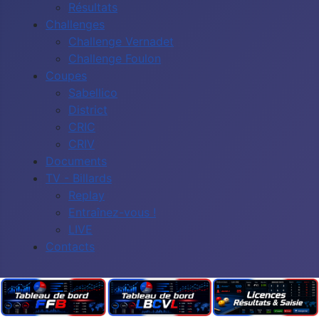
Résultats
Challenges
Challenge Vernadet
Challenge Foulon
Coupes
Sabellico
District
CRIC
CRIV
Documents
TV - Billards
Replay
Entraînez-vous !
LIVE
Contacts