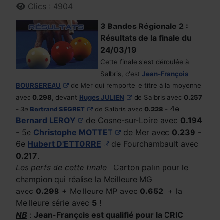
Clics : 4904
3 Bandes Régionale 2 :
Résultats de la finale du
24/03/19
Cette finale s'est déroulée à
Salbris, c'est
Jean-François
BOURSEREAU
de Mer qui remporte le titre à la moyenne
avec
0.298
, devant
Huges JULIEN
de Salbris avec
0.257
4e
-
3e
Bertrand SEGRET
de Salbris avec
0.228
-
Bernard LEROY
de Cosne-sur-Loire avec
0.194
- 5e
Christophe MOTTET
de Mer avec
0.239
-
6e
Hubert D'ETTORRE
de Fourchambault avec
0.217
.
Les perfs de cette finale
: Carton palin pour le
champion qui réalise la Meilleure MG
avec
0.298
+ Meilleure MP avec
0.652
+ la
Meilleure série avec
5
!
NB
:
Jean-François est qualifié pour la CRIC