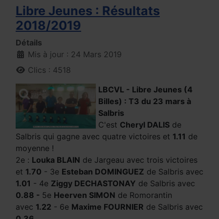
Libre Jeunes : Résultats
2018/2019
Détails
Mis à jour : 24 Mars 2019
Clics : 4518
LBCVL - Libre Jeunes (4
Billes) : T3 du 23 mars à
Salbris
C'est
Cheryl DALIS
de
Salbris qui gagne avec quatre victoires et
1.11
de
moyenne !
2e :
Louka BLAIN
de Jargeau avec trois victoires
et
1.70
- 3e
Esteban DOMINGUEZ
de Salbris avec
1.01
- 4e
Ziggy DECHASTONAY
de Salbris avec
0.88 -
5e
Heerven SIMON
de Romorantin
avec
1.22
- 6e
Maxime FOURNIER
de Salbris avec
0.36
.