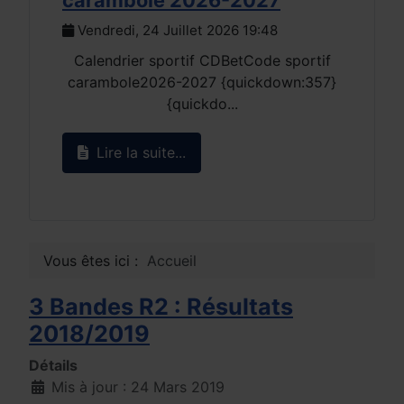
2026/2
Vendredi, 24 Juillet 2026 19:48
15/07)
Calendrier sportif CDBetCode sportif
Mardi, 
carambole2026-2027 {quickdown:357}
{quickdo...
Lire 
Lire la suite...
Vous êtes ici :
Accueil
3 Bandes R2 : Résultats
2018/2019
Détails
Mis à jour : 24 Mars 2019