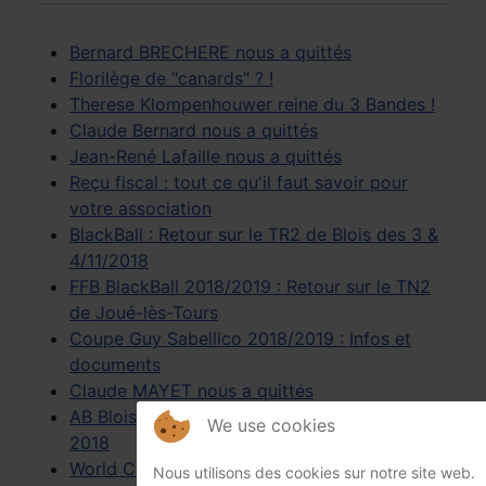
Bernard BRECHERE nous a quittés
Florilège de "canards" ? !
Therese Klompenhouwer reine du 3 Bandes !
Claude Bernard nous a quittés
Jean-René Lafaille nous a quittés
Reçu fiscal : tout ce qu'il faut savoir pour
votre association
BlackBall : Retour sur le TR2 de Blois des 3 &
4/11/2018
FFB BlackBall 2018/2019 : Retour sur le TN2
de Joué-lès-Tours
Coupe Guy Sabellico 2018/2019 : Infos et
documents
Claude MAYET nous a quittés
AB Blois : Tournoi Double Scotch du 01/11
We use cookies
2018
World Cup 3 Bandes & Finale France Juniors :
Nous utilisons des cookies sur notre site web.