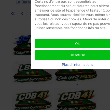
Certains d’entre eux sont essentiels au
La Baule 2018
fonctionnement du site et d’autres nous aident
améliorer ce site et l’expérience utilisateur (coo
26
27
28
29
30
31
32
3
traceurs). Vous pouvez décider vous-même si 
Page 31 sur 37
autorisez ou non ces cookies. Merci de noter qu
vous les rejetez, vous risquez de ne pas pouvo
utiliser l’ensemble des fonctionnalités du site.
Ok
Je refuse
Plus d' informations