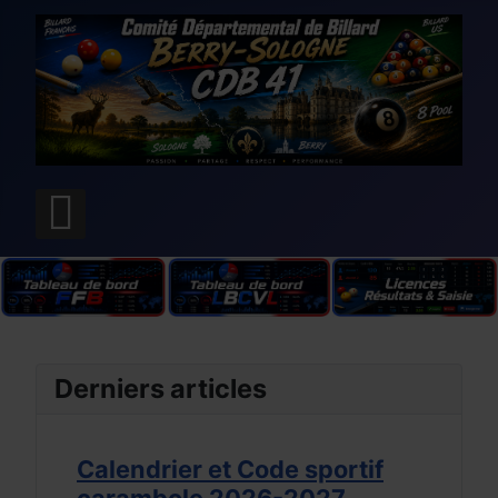
Derniers articles
Calendrier et Code sportif
LBCVL 
carambole 2026-2027
Calend