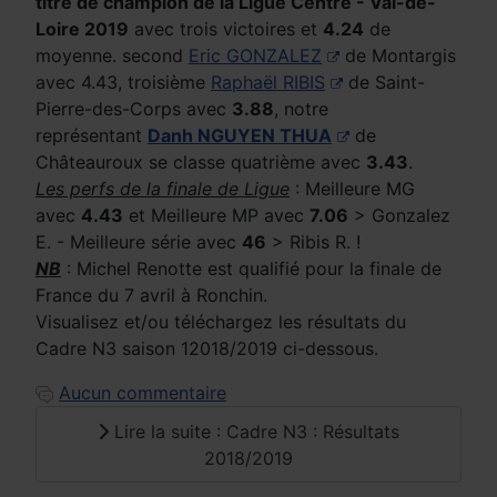
titre de champion de la Ligue Centre - Val-de-
Loire 2019
avec trois victoires et
4.24
de
moyenne. second
Eric GONZALEZ
de Montargis
avec 4.43, troisième
Raphaël RIBIS
de Saint-
Pierre-des-Corps avec
3.88
, notre
représentant
Danh NGUYEN THUA
de
Châteauroux se classe quatrième avec
3.43
.
Les perfs de la finale de Ligue
: Meilleure MG
avec
4.43
et Meilleure MP avec
7.06
> Gonzalez
E. - Meilleure série avec
46
> Ribis R. !
NB
: Michel Renotte est qualifié pour la finale de
France du 7 avril à Ronchin.
Visualisez et/ou téléchargez les résultats du
Cadre N3 saison 12018/2019 ci-dessous.
Aucun commentaire
Lire la suite : Cadre N3 : Résultats
2018/2019