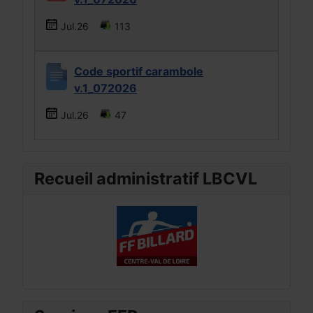
Jul.26
113
Code sportif carambole
v.1_072026
Jul.26
47
Recueil administratif LBCVL