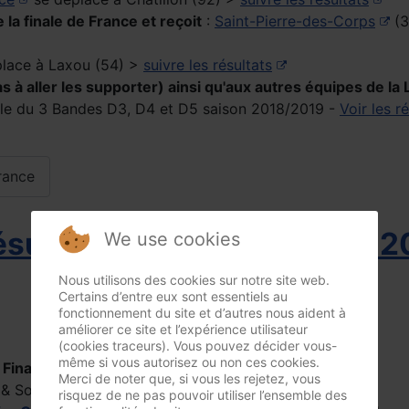
 la finale de France et reçoit
:
Saint-Pierre-des-Corps
(3
lace à Laxou (54) >
suivre les résultats
as à aller les supporter) ainsi qu'aux autres équipes de la
ale du 3 Bandes D3, D4 et D5 saison 2018/2019 -
Voir les r
France
ésultats finales de France 
We use cookies
Nous utilisons des cookies sur notre site web.
Certains d’entre eux sont essentiels au
fonctionnement du site et d’autres nous aident à
améliorer ce site et l’expérience utilisateur
(cookies traceurs). Vous pouvez décider vous-
même si vous autorisez ou non ces cookies.
 Finales de France des 11 & 12 mai 2019
Merci de noter que, si vous les rejetez, vous
 & Sologne :
risquez de ne pas pouvoir utiliser l’ensemble des