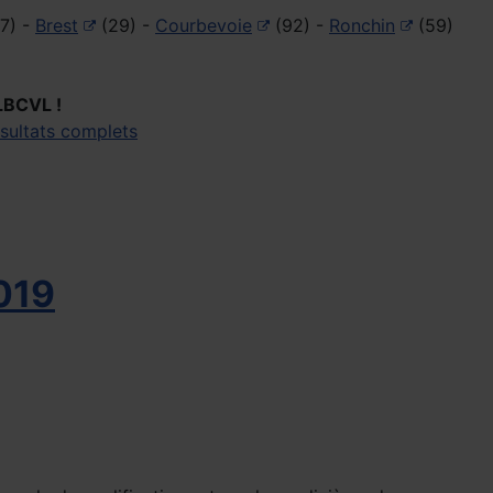
7) -
Brest
(29) -
Courbevoie
(92) -
Ronchin
(59)
 LBCVL !
ésultats complets
2019