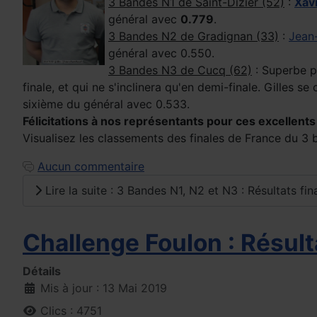
3 Bandes N1 de Saint-Dizier (52)
:
Xav
général avec
0.779
.
3 Bandes N2
de Gradignan (33)
:
Jean
général avec 0.550.
3 Bandes N3
de Cucq (62)
: Superbe 
finale, et qui ne s'inclinera qu'en demi-finale. Gilles 
sixième du général avec 0.533.
Félicitations à nos représentants pour ces excellents 
Visualisez les classements des finales de France du 3
Aucun commentaire
Lire la suite : 3 Bandes N1, N2 et N3 : Résultats fi
Challenge Foulon : Résul
Détails
Mis à jour : 13 Mai 2019
Clics : 4751