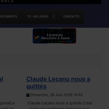
DOCUMENTS
TV - BILLARDS
CONTACTS
al
Claude Lecanu nous a
Ré
quittés
sp
Dimanche, 28 Juin 2026 14:55
D
gionalLe
Claude Lecanu nous a quittés C’est
ueilli du
avec une profonde tristesse que