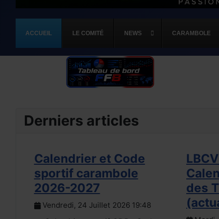
ACCUEIL
LE COMITÉ
NEWS
CARAMBOLE
Derniers articles
Calendrier et Code
LBCVL
sportif carambole
Calen
2026-2027
des 
(actu
Vendredi, 24 Juillet 2026 19:48
on