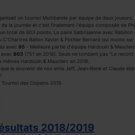
rganisait un tournoi Multibande par équipe de deux joueurs.
 de la journée et c'est finalement l'équipe composée de Ph
c un total de 803 points. La paire Salbrisienne avec Rabill
du C'Chartres Ballon Xavier & Pothier Bernard qui monte su
las avec
95
- Meilleure partie d'équipe Hardouin & Maucle
e avec
803
(751 en 2018). Seuls ne tombent pas "Le record i
les mêmes Hardouin & Mauclerc en 2018.
e que le souvenir de nos amis Jeff, Jean-René et Claude étai
!
u Tournoi des Copains 2019.
Résultats 2018/2019