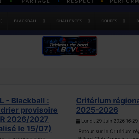
BLACKBALL
CHALLENGES
COUPES
 - Blackball :
Critérium région
drier provisoire
2025-2026
TR 2026/2027
Lundi, 29 Juin 2026 16:29
alisé le 15/07)
Retour sur le Critérium ré
Billard Club Agenais a acc