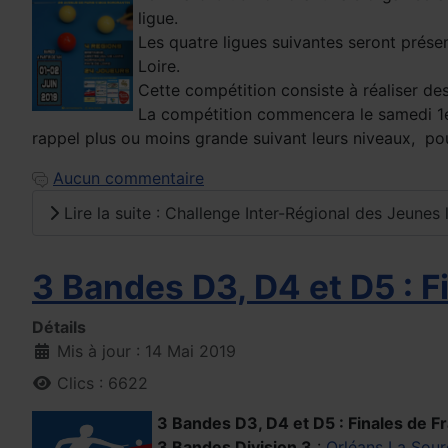
ligue.
Les quatre ligues suivantes seront prése
Loire.
Cette compétition consiste à réaliser d
La compétition commencera le samedi 1er j
rappel plus ou moins grande suivant leurs niveaux, p
Aucun commentaire
Lire la suite : Challenge Inter-Régional des Jeunes
3 Bandes D3, D4 et D5 : F
Détails
Mis à jour : 14 Mai 2019
Clics : 6622
3 Bandes D3, D4 et D5 : Finales de Fr
3 Bandes Division 3
:
Orléans La Sour