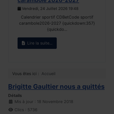
2026
Vendredi, 24 Juillet 2026 19:48
15/0
Calendrier sportif CDBetCode sportif
Mardi
carambole2026-2027 {quickdown:357}
{quickdo...
Lir
Lire la suite...
Vous êtes ici :
Accueil
Brigitte Gaultier nous a quittés
Détails
Mis à jour : 18 Novembre 2018
Clics : 5736