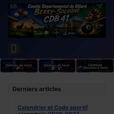
Derniers articles
6
Calendrier et Code sportif
LBCVL
carambole 2026-2027
Calen