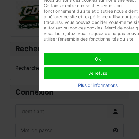
Certains d’entre eux sont essentiels au
fonctionnement du site et d’autres nous aident
améliorer ce site et l’expérience utilisateur (coo
traceurs). Vous pouvez décider vous-même si 
autorisez ou non ces cookies. Merci de noter qu
vous les rejetez, vous risquez de ne pas pouvo
utiliser l’ensemble des fonctionnalités du site.
Recherche
Ok
Rechercher
Je refuse
Plus d' informations
Connexion
Identifiant
Mot de passe
Afficher 