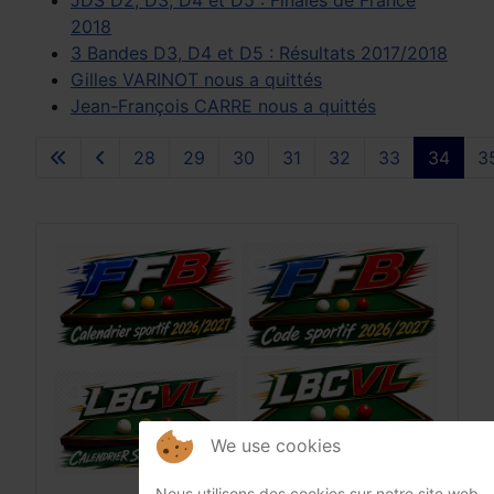
JDS D2, D3, D4 et D5 : Finales de France
2018
3 Bandes D3, D4 et D5 : Résultats 2017/2018
Gilles VARINOT nous a quittés
Jean-François CARRE nous a quittés
28
29
30
31
32
33
34
3
Page 34 sur 37
We use cookies
Nous utilisons des cookies sur notre site web.