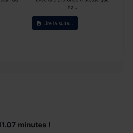
no...
Lire la suite...
11.07 minutes !