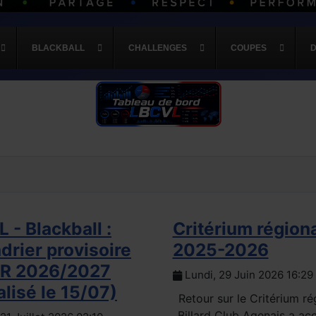
BLACKBALL
CHALLENGES
COUPES
 - Blackball :
Critérium région
drier provisoire
2025-2026
TR 2026/2027
Lundi, 29 Juin 2026 16:29
alisé le 15/07)
Retour sur le Critérium ré
Billard Club Agenais a acc