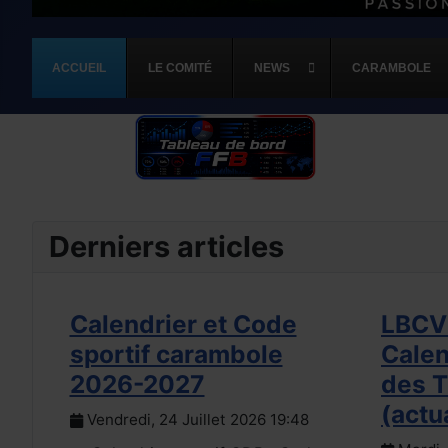
ACCUEIL
LE COMITÉ
NEWS
CARAMBOLE
Derniers articles
Calendrier et Code
LBCVL
sportif carambole
Calen
2026-2027
des 
(actu
Vendredi, 24 Juillet 2026 19:48
on