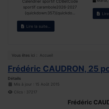
Mardi, 
Calendrier sportif CDBetCode
sportif carambole2026-2027
{quickdown:357}{quickdo...
Lire 
Lire la suite...
Vous êtes ici :
Accueil
Frédéric CAUDRON, 25 poi
Détails
Mis à jour : 15 Août 2015
Clics : 37217
Frédéric CAUDR