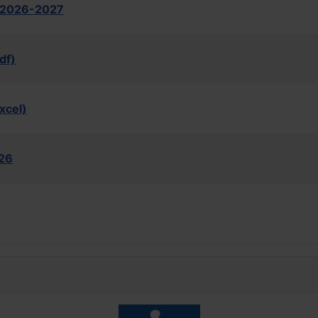
s 2026-2027
df)
xcel)
026