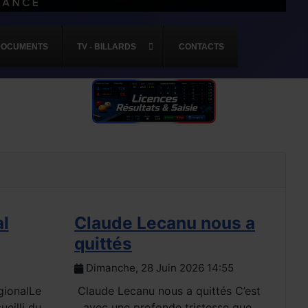
DOCUMENTS
TV - BILLARDS
CONTACTS
al
Claude Lecanu nous a
Ré
quittés
sp
Dimanche, 28 Juin 2026 14:55
D
gionalLe
Claude Lecanu nous a quittés C’est
ueilli du
avec une profonde tristesse que